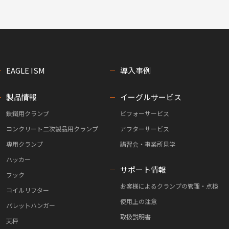
EAGLE ISM
導入事例
製品情報
イーグルサービス
鉄鋼用クランプ
ビフォーサービス
コンクリート二次製品用クランプ
アフターサービス
専用クランプ
講習会・事業所見学
ハッカー
サポート情報
フック
お客様によるクランプの管理・点検
コイルリフター
使用上の注意
パレットハンガー
取扱説明書
天秤