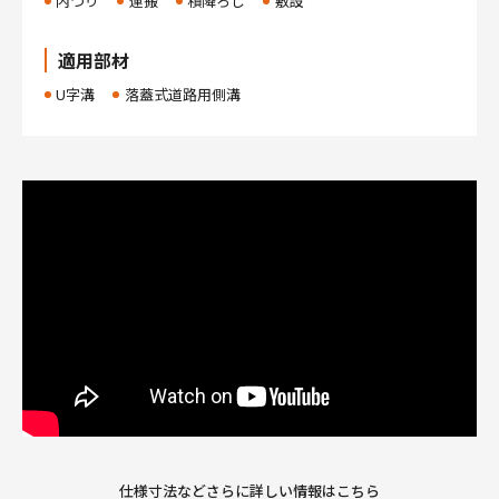
内つり
運搬
積降ろし
敷設
適用部材
U字溝
落蓋式道路用側溝
仕様寸法などさらに詳しい情報はこちら