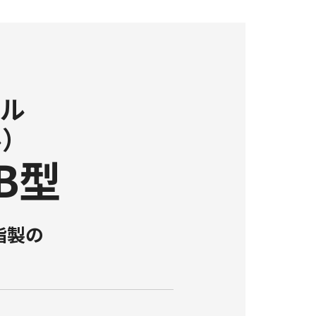
ール
ル）
-B型
脂製の