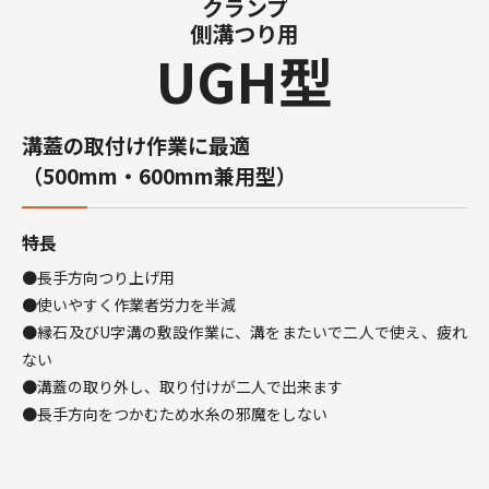
クランプ
側溝つり用
UGH型
溝蓋の取付け作業に最適
（500mm・600mm兼用型）
特長
●長手方向つり上げ用
●使いやすく作業者労力を半減
●縁石及びU字溝の敷設作業に、溝をまたいで二人で使え、疲れ
ない
●溝蓋の取り外し、取り付けが二人で出来ます
●長手方向をつかむため水糸の邪魔をしない