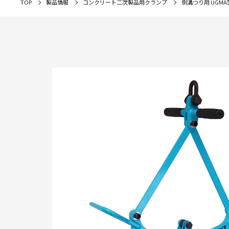
TOP
製品情報
コンクリート二次製品用クランプ
側溝つり用 UGMA