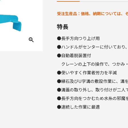
受注生産品：価格、納期については、
特長
●長手方向つり上げ用
●ハンドルがセンターに付いており
●自動着脱装置付
クレーンの上下の操作で、つかみ・
●使いやすく作業者労力を半減
●縁石及びU字溝の敷設作業に、溝
●溝蓋の取り外し、取り付けが二人
●長手方向をつかむため水糸の邪魔
●連続した作業に最適