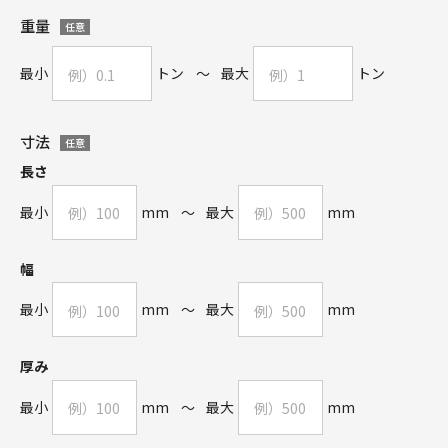
重量
任意
最小
トン
～
最大
トン
寸法
任意
長さ
最小
mm
～
最大
mm
幅
最小
mm
～
最大
mm
厚み
最小
mm
～
最大
mm