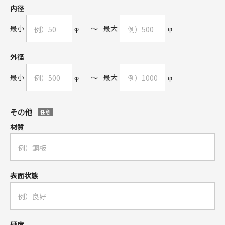
内径
最小
φ
～
最大
φ
外径
最小
φ
～
最大
φ
その他
任意
材質
表面状態
硬度