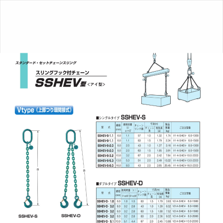
玉
掛
け
専
用
チ
ェ
ー
ン
ス
リ
ン
グ
&
ア
ク
セ
サ
リ
ー
グ
レ
ー
ド
10