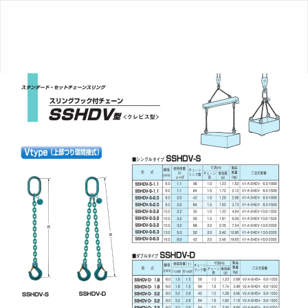
玉
掛
け
専
用
チ
ェ
ー
ン
ス
リ
ン
グ
&
ア
ク
セ
サ
リ
ー
グ
レ
ー
ド
10