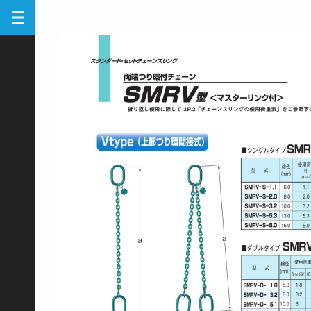
玉
掛
け
専
用
チ
ェ
ー
ン
ス
リ
ン
グ
&
ア
ク
セ
サ
リ
ー
グ
レ
ー
ド
10