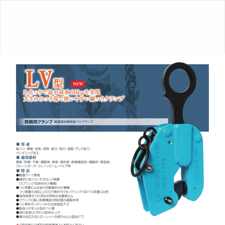
ク
ラ
ン
プ
総
合
カ
タ
ロ
グ