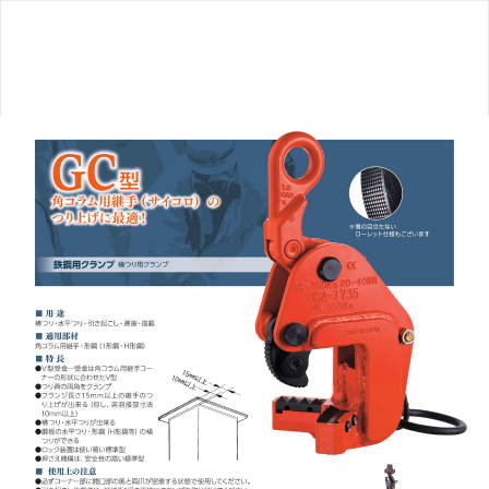
ク
ラ
ン
プ
総
合
カ
タ
ロ
グ