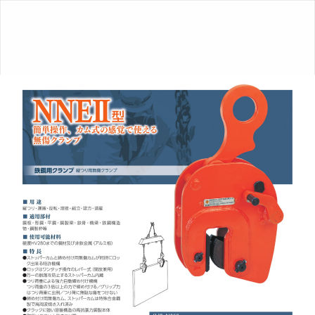
ク
ラ
ン
プ
総
合
カ
タ
ロ
グ