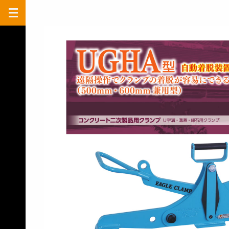
ク
ラ
ン
プ
総
合
カ
タ
ロ
グ