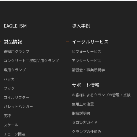
EAGLE ISM
導入事例
製品情報
イーグルサービス
鉄鋼用クランプ
ビフォーサービス
コンクリート二次製品用クランプ
アフターサービス
専用クランプ
講習会・事業所見学
ハッカー
サポート情報
フック
お客様によるクランプの管理・点検
コイルリフター
使用上の注意
パレットハンガー
取扱説明書
天秤
ゼロ災害ガイド
スケール
クランプの仕組み
チェーン関連