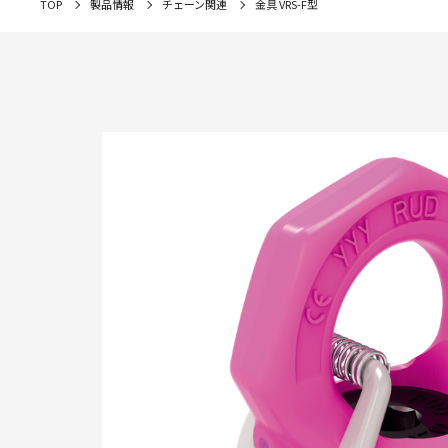
TOP
製品情報
チェーン関連
金具 VRS-F型