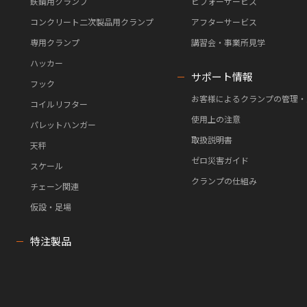
鉄鋼用クランプ
ビフォーサービス
コンクリート二次製品用クランプ
アフターサービス
専用クランプ
講習会・事業所見学
ハッカー
サポート情報
フック
お客様によるクランプの管理・
コイルリフター
使用上の注意
パレットハンガー
取扱説明書
天秤
ゼロ災害ガイド
スケール
クランプの仕組み
チェーン関連
仮設・足場
特注製品