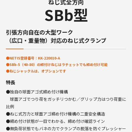
ねじ式全方向
SBb型
引張方向自在の大型ワーク
（広口・重量物）対応のねじ式クランプ
●NETIS登録番号：KK-220010-A
●SBb-5（40-80）の締付けねじはラチェットでも締め付け可能
●ねじシャックルは、オプションです
特長
●独自の球面アゴ式締め付け機構
球面アゴでつり荷をガッチリつかむ／グリップ力はつり荷重に
比例
●ねじ式万力と球面アゴ締め付け機構の二重安全構造
●締め付け状態が一目でわかる、締め付け確認ライン
●無負荷状態でもバネの力でクランプの脱落を防ぐプレッシャー