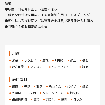
機構
●球面アゴを常に正しい位置に保ち、
確実な取付けを可能にする姿勢制御用コーンスプリング
●締付ねじ及び球面アゴは特殊合金鋼製で高周波焼入れ済み
●特殊合金鋼製精密鍛造本体
用途
運搬
つり上げ
反転
引張り
組立
搭載
建方作業
プレス加工
ベンディング加工
溶接
適用部材
鋼板
平鋼
形鋼
角コラム
パイプ
鏡板
造船用トランス材
クレーンビーム
鋼矢板
鉄鋼構造物
橋梁
鋼製梁
鉄骨
コラム