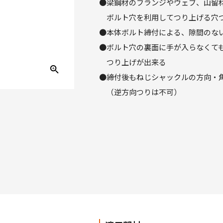
●梁鋼材のフランジやウェブ、山留
ボルト穴を利用してつり上げる穴
●本体ボルト締付による、隙間のな
●ボルト穴の裏面に手が入らなくて
つり上げが出来る
●締付後もねじシャックルの方向・
（逆方向つりは不可）