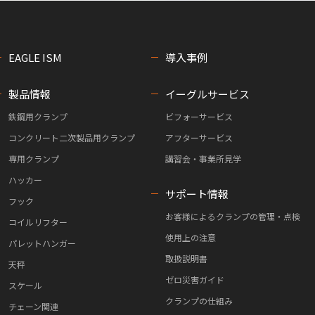
EAGLE ISM
導入事例
製品情報
イーグルサービス
鉄鋼用クランプ
ビフォーサービス
コンクリート二次製品用クランプ
アフターサービス
専用クランプ
講習会・事業所見学
ハッカー
サポート情報
フック
お客様によるクランプの管理・点検
コイルリフター
使用上の注意
パレットハンガー
取扱説明書
天秤
ゼロ災害ガイド
スケール
クランプの仕組み
チェーン関連