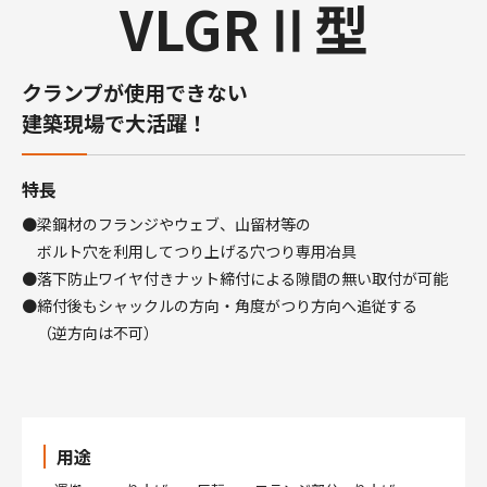
VLGRⅡ型
クランプが使用できない
建築現場で大活躍！
特長
●梁鋼材のフランジやウェブ、山留材等の
ボルト穴を利用してつり上げる穴つり専用冶具
●落下防止ワイヤ付きナット締付による隙間の無い取付が可能
●締付後もシャックルの方向・角度がつり方向へ追従する
（逆方向は不可）
用途