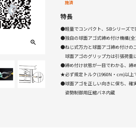
施済
特長
●軽量でコンパクト、SBシリーズで
●独自の球面アゴ式締め付け機構(全
●ねじ式万力と球面アゴ締め付けの
球面アゴのグリップ力は引張荷重
●締め付け状態が一目でわかる、締
★必ず規定トルク(1960N・cm)
●球面アゴを正しい向きに保ち、確
姿勢制御用圧縮バネ内蔵