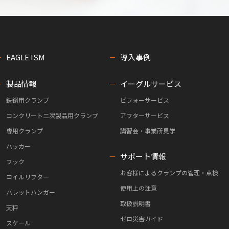
EAGLE ISM
導入事例
製品情報
イーグルサービス
鉄鋼用クランプ
ビフォーサービス
コンクリート二次製品用クランプ
アフターサービス
専用クランプ
講習会・事業所見学
ハッカー
サポート情報
フック
お客様によるクランプの管理・点検
コイルリフター
使用上の注意
パレットハンガー
取扱説明書
天秤
ゼロ災害ガイド
スケール