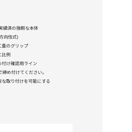
実績済の強靭な本体
方向性式)
二重のグリップ
に比例
め付け確認用ライン
以上で締め付けてください。
実な取り付けを可能にする