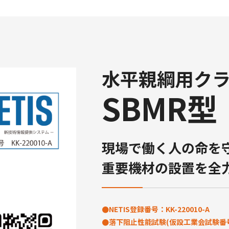
水平親綱用ク
SBMR型
現場で働く人の命を
重要機材の設置を全
●NETIS登録番号：KK-220010-A
●落下阻止性能試験(仮設工業会試験番号202