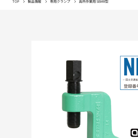
TOP
製品情報
専用クランプ
高所作業用 SBMR型