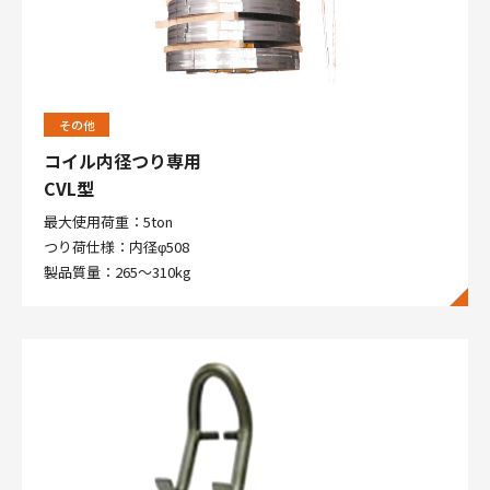
その他
コイル内径つり専用
CVL型
最大使用荷重：5ton
つり荷仕様：内径φ508
製品質量：265～310kg