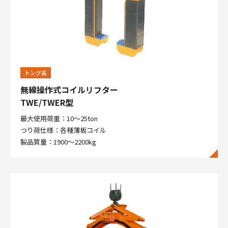
トング系
無線操作式コイルリフター
TWE/TWER型
最大使用荷重：10～25ton
つり荷仕様：各種薄板コイル
製品質量：1900～2200kg