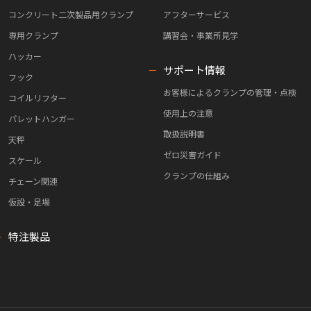
コンクリート二次製品用クランプ
アフターサービス
専用クランプ
講習会・事業所見学
ハッカー
サポート情報
フック
お客様によるクランプの管理・点検
コイルリフター
使用上の注意
パレットハンガー
取扱説明書
天秤
ゼロ災害ガイド
スケール
クランプの仕組み
チェーン関連
仮設・足場
特注製品